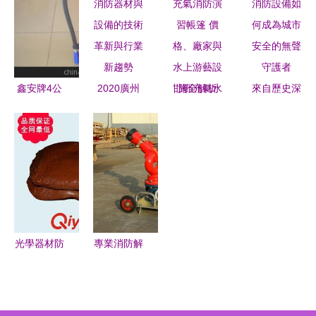
的安全屏障
全的精密衛
的堅實后盾
置與滅火器
士——在消
的關鍵作用
防器材鋼瓶
檢漏中的關
鑫安牌4公
2020廣州
邯鄲充氣水
來自歷史深
鍵應用
斤ABC干粉
消防展會
池與大型充
處的爆炸
滅火器 全
消防器材與
氣消防演習
消防設備如
方位解析與
設備的技術
帳篷 價
何成為城市
選購指南
革新與行業
格、廠家與
安全的無聲
新趨勢
水上游藝設
守護者
施全解析
光學器材防
專業消防解
火安全守護
決方案 濟
者——高新
南鼎盛廠家
技術產業開
直供便攜式