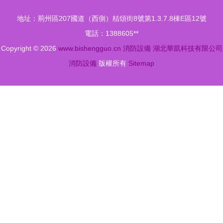
發區祥龍消
消防水炮，
地址：荊州區207國道（西側）桔頌街8號第1.3.7.8棟E區12號
防器材經營
阿勒泰地區
電話：1388605**
部防火泥產
消防設備優
Copyright © 2026
www.bishengguo.cn
消防設備
湖北華凱科技有限公司
品解析
選
消防設備
版權所有
Sitemap