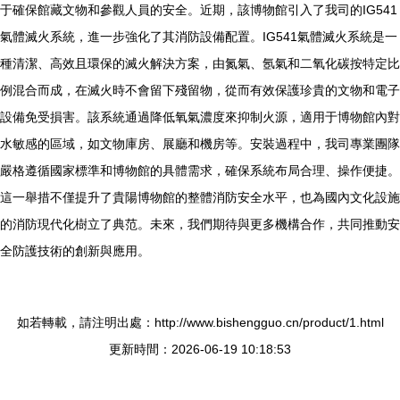
于確保館藏文物和參觀人員的安全。近期，該博物館引入了我司的IG541
氣體滅火系統，進一步強化了其消防設備配置。IG541氣體滅火系統是一
種清潔、高效且環保的滅火解決方案，由氮氣、氬氣和二氧化碳按特定比
例混合而成，在滅火時不會留下殘留物，從而有效保護珍貴的文物和電子
設備免受損害。該系統通過降低氧氣濃度來抑制火源，適用于博物館內對
水敏感的區域，如文物庫房、展廳和機房等。安裝過程中，我司專業團隊
嚴格遵循國家標準和博物館的具體需求，確保系統布局合理、操作便捷。
這一舉措不僅提升了貴陽博物館的整體消防安全水平，也為國內文化設施
的消防現代化樹立了典范。未來，我們期待與更多機構合作，共同推動安
全防護技術的創新與應用。
如若轉載，請注明出處：http://www.bishengguo.cn/product/1.html
更新時間：2026-06-19 10:18:53