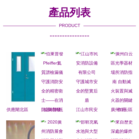
產品列表
PRODUCT
----------------
供應閘北區
伯東普發
江山市民安
廣州白云區
專業防火門
Pfeiffer氦
消防設備有
光學器材場
守護消防通
質譜檢漏儀
限公司 守
所消防指南
道與設備間
守護消防安
護城市安全
自動滅火裝