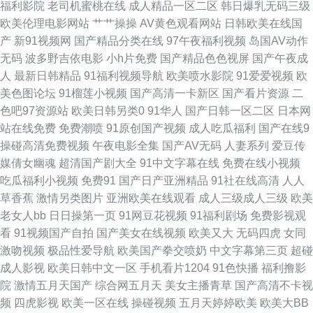
福利影院
老司机蜜桃在线
成人精品一区二区
韩日爆乳无码三级
欧美伦理电影网站
艹艹操操
AV黄色观看网站
日韩欧美在线国
新片 91免费在线看 午夜小福利 51福利社 亚洲狠狠操网 丝袜颜射AV网 欧美
产
新91视频网
国产精品分类在线
97午夜福利视频
岛国AV动作
无码
波多野吉依电影
小h片免费
国产精品色色视屏
国产午夜成
淫秽a片 男人资源 欧美性爱www 免费试看av韩国 狼友最新福利网站 精品毛
人
最新日韩精品
91福利视频导航
欧美喷水影院
91爱爱视频
欧
美色图论坛
91榴莲小视频
国产高清一卡新区
国产看片资源
二
片 豆花在线观看官网 超碰色播 a含羞草无码视 91日韩永久 香蕉视频网址
色吧97资源站
欧美日韩另类0
91华人
国产日韩一区二区
日本网
站在线免费
免费潮喷
91原创国产视频
成人吃瓜福利
国产在线9
69xbcom 综合网亚洲 五月婷婷色色 天堂AV男人 婷婷五月份尹色 人人操人
操碰高清免费视频
午夜电影全集
国产AV无码
人妻系列
爱豆传
媒倩女幽魂
超清国产剧大全
91中文字幕在线
免费在线小视频
人肏 欧美人妖TS视频 欧美姓爱 久久草久久爽 国产一二类视频 国产自产视频
吃瓜福利小视频
免费91
国产日产亚洲精品
91社在线高清
人人
草香蕉
激情另类图片
亚洲欧美在线观看
成人三级成人三级
欧美
国产高潮免费 国厂一区 加勒比宅男天堂 国产韩国精品 超碰国产在线 99爱99
老女人bb
日日操第一页
91网豆花视频
91福利剧场
免费影视观
看
91视频国产自拍
国产美女在线视频
欧美又大
无码四虎
女同
操 91视频夫妻 1024性爱 亚州乱轮天堂 亚洲第一夜页 亚州色图1 午夜免费大
激吻视频
极品性爱导航
欧美国产拳交喷奶
中文字幕第三页
超碰
成人影视
欧美日韩中文一区
手机看片1204
91色快播
福利撸影
片 性爱AV午夜 91精品黑丝 97超碰福利电影 海角久9高清精品 草草浮力影院
院
激情五月天国产
综合网五月天
美女主播青草
国产高清不卡视
频
四虎影视
欧美一区在线
操碰视频
五月天婷婷欧美
欧美大BB
成人av伊人网 欧美A网站 伊人久操综合在线 超碰导航 国产肛交在线视频 日