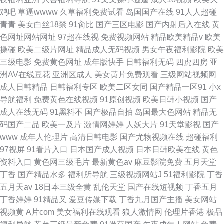
鸡吧
草逼wwww
久草福利免费试看
岛国国产在线
91人人超碰
青青
美女白丝18禁
91肏比
国产三区电影
国产内射后入在线
黄
色网址网站网址
97超在线视
免费视频网站
精品欧美精品v
欧美
操碰
欧美二级片网址
精品成人无码视频
男女午夜福利影院
欧美
三级电影
免费黄色网址
成年版快手
日韩福利无码
四虎四房
亚
洲AV在线豆花
亚洲区成人
美女黄片免费观看
三级网站视频网
成人日韩精品
日韩福利专区
欧美二区女同
国产精品一区91
小x
导航福利
免费黄色在线视频
91原创视频
欧美日韩小视频
国产
成人在线无码
91黑料不
国产极品自拍
岛国最大色网站
精品无
码国产二品
欧美一及片
激情网婷婷
人妖大片
91天堂影视
国产
www
成年人伦理片
高清日韩电影
国产尤物视频在线
超碰福利
97视屏
91看片入口
日本国产成人视频
日本日韩欧美在线
黄色
资料入口
黄色网三级毛片
最新黄色av
麻豆影院免费
五月天堂
丁香
国产精品水多
福利所导航
三级视频网站J
51福利影院
丁香
五月天av
18日本三级全黄
乱伦天堂
国产在线短视频
丁香五月
丁香婷婷
91精品又
爱豆传媒下载
丁香九月国产主播
美女网站
视频黄
A片com
美女福利在线观看
狼人激情网
伦理片香港
极品