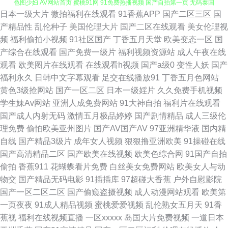
日本一级大片
微拍福利在线观看
91香蕉APP
国产二区三区
国
91色导 少妇人妻影院 少妇后入 91蝌蚪色情 国产91做爱 欧美三级网站 亚洲
产精品性
乱伦种子
美国伦理大片
国产二区在线观看
美女伦理视
频
福利偷拍小视频
91社区国产
丁香五月天堂
欧美变态一区
国
色图少妇 AV网站首页 蜜桃91网 91免费热播视频 国产自拍第一页 无码泰国
产综合在线观看
国产免费一级片
福利视频资源站
成人午夜在线
观看
欧美图片在线观看
在线观看h视频
国产a级0
变性人妖
国产
五十五 东方色图一区二区 色色爱爱五月 国产91探花视频 人人操夜夜爽 久草
福利永久
日韩中文字幕观看
足交在线播放91
丁香五月色网站
黄色3级抢网站
国产一区二区
日本一级婬片
久久免费手机视频
视频资源站 影音资源欧美性爱 国产AV自拍网 日韩成人AV网站 91麻豆萝莉
学生妹Av网站
亚洲人成免费网站
91大神自拍
福利片在线观看
国产成人内射无码
激情五月极品婷婷
国产剧情精品
成人三级伦
熟女 精品国产日韩网站 微拍福利成人 a日本在线视频 久草社区在线 午夜丝
理免费
偷怕欧美亚州图片
国产AV国产AV
97亚洲精华液
国内精
自线
国产精品3级片
成年女人视频
狠狠撸亚洲欧美
91操碰在线
袜AV电影 成人自拍网 青草激情网 亚洲天堂激情网 大香蕉182 欧美轮理 影音
国产高清精品二区
国产欧美在线视频
欧美色综合网
91国产自拍
偷拍
香蕉911
花蝴蝶看片免费
白丝美女免费网站
欧美女人与动
先锋AV女优 国产丝袜综合在线 微拍1024 91社抖音在线 黄色链接在线看 天
物交
国产精品无码电影
91插插库
97超碰大香蕉
户外自慰影院
国产一区二区二区
国产偷窥盗摄视频
成人动漫网站观看
欧美第
天操视频网站 91色花堂 大香蕉网官网内 欧美A片在线观看 香蕉视频在线下
一页夜夜
91成人精品视频
蜜桃爱爱视频
乱伦熟女五月天
91香
蕉视
福利在线视频直播
一区xxxxx
岛国大片免费视频
一道日本
载 最新AV地址 精东传媒肏屄 午夜影院006 超碰97自拍 九九热六 天美免费