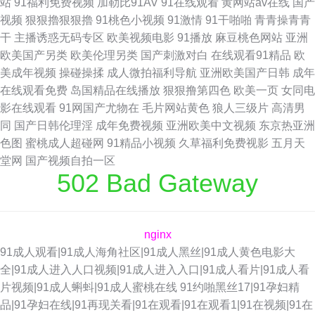
站
91福利免费视频
加勒比91AV
91在线观看
黄网站av在线
国产
视频
狠狠擼狠狠擼
91桃色小视频
91激情
91干啪啪
青青操青青
干
主播诱惑无码专区
欧美视频电影
91播放
麻豆桃色网站
亚洲
欧美国产另类
欧美伦理另类
国产刺激对白
在线观看91精品
欧
美成年视频
操碰操揉
成人微拍福利导航
亚洲欧美国产日韩
成年
在线观看免费
岛国精品在线播放
狠狠撸第四色
欧美一页
女同电
影在线观看
91网国产尤物在
毛片网站黄色
狼人三级片
高清男
同
国产日韩伦理淫
成年免费视频
亚洲欧美中文视频
东京热亚洲
色图
蜜桃成人超碰网
91精品小视频
久草福利免费视影
五月天
堂网
国产视频自拍一区
502 Bad Gateway
nginx
91成人观看|91成人海角社区|91成人黑丝|91成人黄色电影大
全|91成人进入人口视频|91成人进入入口|91成人看片|91成人看
片视频|91成人蝌蚪|91成人蜜桃在线
91约啪黑丝17|91孕妇精
品|91孕妇在线|91再现关看|91在观看|91在观看1|91在视频|91在