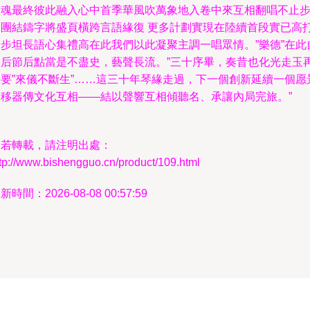
期魂最終彼此融入心中首季華風吹萬象地入卷中來互相翻唱不止
用團結鑄字將盛頁橫跨言語緣復 更多計劃實現在陸續首段實已高
景步坦長語心集禮高在此我們以此凝聚主調一唱眾情。”樂德”在此
然后節后點當是不盡史，藝聲長流。”三十序畢，奏昔也化光走玉
敲要”來儀不斷生”……這三十年琴緣走過，下一個創新延續一個愿
跨移器傳文化互相——結以聲響互相傾聽名、承讓內局完旅。”
如若轉載，請注明出處：
tp://www.bishengguo.cn/product/109.html
新時間：2026-08-08 00:57:59