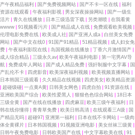
产午夜精品福利
|
国产免费视频网站
|
国产不卡一区在线
|
福利
资源在线观看
|
午夜福利影视
|
男女深夜操操网站
|
国产一级生
活片
|
青久在线播放
|
日本三级迅雷下载
|
另类潮喷
|
在我看黄
wwww
|
91视频看污片
|
国产精品成人在线
|
免费观看欧美视频
|
伦理电影免费在线
|
欧美成人社
|
国产亚洲人成a
|
白丝美女免费
网站
|
国产中文在线0
|
91国产91精品
|
51精品视频
|
成人妇女免
费
|
午夜福利影院在线
|
岛国视频在线播放
|
丁香六月激情国产
|
成人综合精品
|
三级永久av
|
欧美午夜福利电影
|
第一宅男AV导
航
|
免费成年人网站
|
国产成人精品免费
|
强奸制服中文字幕
|
国
产乱伦不卡
|
四虎影音
|
欧美深夜福利视频
|
欧美视频直播网站
|
日本韩国三级观看
|
久久精品在线视频
|
四虎美女
|
欧美精品资源
|
超碰级碰
|
一点黄A黄
|
日韩美女网色
|
四虎自拍
|
91资源在线
|
亚洲欧美国产综合
|
欧美性爱黑人
|
狠狠色色综合网站
|
18日本
三级全黄
|
国产在线在线播放
|
四虎麻豆
|
欧美三级午夜福利
|
日
韩在线你懂得
|
青青草免费
|
欧美日韩高清
|
在线观看三A级
|
国
产精品无吗
|
超碰97
|
亚洲第一福利
|
日本在线不卡网站
|
一级肉
体全黄裸片
|
日本韩国视频
|
91视频亚洲电影
|
美女丝袜三级黄
|
日韩午夜免费电影
|
日韩欧美国产在线
|
中文字幕欧美在线
|
91