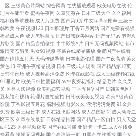
二区
三级黄色片网站
综合网黄
在线播放观看
欧美电影在线
伦
理片在哪里看
蜜桃午夜网
久草资源在
日本三级大全
久久福利
福利所导航视频
成人片免费
国产第9页
中文字幕bt原声
三级日
韩欧美
午夜视频123
日本推理片
丁香五月网站
国产免费看视频
极品成人色
成人黑料自拍
国产日韩欧美网站
国产无码av
老湿A
片影院
国产精品自拍偷拍
牛牛影院A片
日韩无码视频网站
都市
激情变态另类
男女91视频
字幕在线精品播放
免费国产在线看
国产婷婷五月天
无码传媒导航
日本电影伦理
国产午夜高清
美女
黄色18
亚洲午夜精品视频
日本三级成人观看
国产精品第12页
日韩午夜场
成人视频高清免费
伦理在线影视
成人三级视频在线
91理论片
欧美日韩性爱福利
av午夜探花福利
精品毛片
久久叉
叉
另类人妖视频
欧美熟妇穴视频
丁香五月V国产
日韩黄色网址
豆花福利视频
轮理片自拍偷拍
日韩欧美美女视频
欧美A级黄色
影院
丁香影视五月花
福利视频电影久久
污污污污免费
91金典
免费
欧美三级日本
成人在线吃瓜网站
成人岛国影院
成人动漫二
区三区
久草在线最新
日韩精品推荐
国产精品一区自拍
男人天堂
a片123
另类视频欧美
国产在线直播
亚洲卡一卡二
成人在线免
费看黄
操操无码视频
国产高清第一页
91国产在线播放
国产女