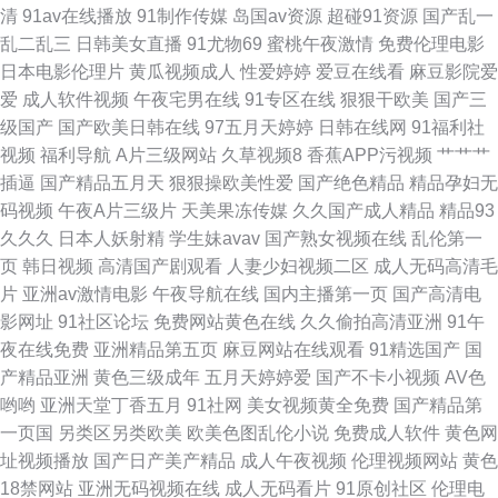
清
91av在线播放
91制作传媒
岛国av资源
超碰91资源
国产乱一
乱二乱三
日韩美女直播
91尤物69
蜜桃午夜激情
免费伦理电影
品韩日 亚洲视频天堂 日韩无码磁力 殴美蜜桃 A级无毛 三级片入口 超碰人人
日本电影伦理片
黄瓜视频成人
性爱婷婷
爱豆在线看
麻豆影院爱
爱
成人软件视频
午夜宅男在线
91专区在线
狠狠干欧美
国产三
香蕉 少妇人妻影院 超碰美女自慰 色色五月天激情网 超碰人人摸人人 黑丝美
级国产
国产欧美日韩在线
97五月天婷婷
日韩在线网
91福利社
视频
福利导航
A片三级网站
久草视频8
香蕉APP污视频
艹艹艹
女内射自慰 超碰人人熟女
插逼
国产精品五月天
狠狠操欧美性爱
国产绝色精品
精品孕妇无
码视频
午夜A片三级片
天美果冻传媒
久久国产成人精品
精品93
久久久
日本人妖射精
学生妹avav
国产熟女视频在线
乱伦第一
页
韩日视频
高清国产剧观看
人妻少妇视频二区
成人无码高清毛
片
亚洲av激情电影
午夜导航在线
国内主播第一页
国产高清电
影网址
91社区论坛
免费网站黄色在线
久久偷拍高清亚洲
91午
夜在线免费
亚洲精品第五页
麻豆网站在线观看
91精选国产
国
产精品亚洲
黄色三级成年
五月天婷婷爱
国产不卡小视频
AV色
哟哟
亚洲天堂丁香五月
91社网
美女视频黄全免费
国产精品第
一页国
另类区另类欧美
欧美色图乱伦小说
免费成人软件
黄色网
址视频播放
国产日产美产精品
成人午夜视频
伦理视频网站
黄色
18禁网站
亚洲无码视频在线
成人无码看片
91原创社区
伦理电