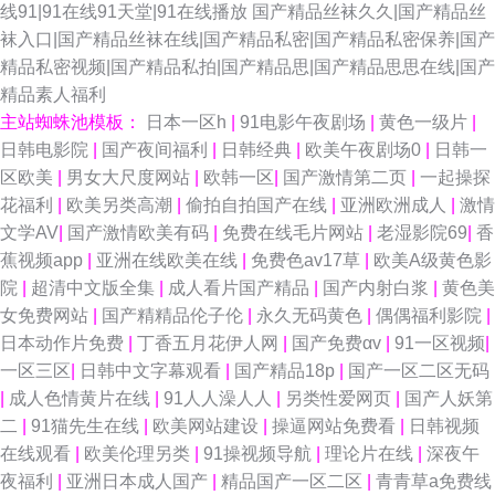
线91|91在线91天堂|91在线播放
国产精品丝袜久久|国产精品丝
袜入口|国产精品丝袜在线|国产精品私密|国产精品私密保养|国产
精品私密视频|国产精品私拍|国产精品思|国产精品思思在线|国产
精品素人福利
主站蜘蛛池模板：
日本一区h
|
91电影午夜剧场
|
黄色一级片
|
日韩电影院
|
国产夜间福利
|
日韩经典
|
欧美午夜剧场0
|
日韩一
区欧美
|
男女大尺度网站
|
欧韩一区
|
国产激情第二页
|
一起操探
花福利
|
欧美另类高潮
|
偷拍自拍国产在线
|
亚洲欧洲成人
|
激情
文学AV
|
国产激情欧美有码
|
免费在线毛片网站
|
老湿影院69
|
香
蕉视频app
|
亚洲在线欧美在线
|
免费色av17草
|
欧美A级黄色影
院
|
超清中文版全集
|
成人看片国产精品
|
国产内射白浆
|
黄色美
女免费网站
|
国产精精品伦子伦
|
永久无码黄色
|
偶偶福利影院
|
日本动作片免费
|
丁香五月花伊人网
|
国产免费αv
|
91一区视频
|
一区三区
|
日韩中文字幕观看
|
国产精品18p
|
国产一区二区无码
|
成人色情黄片在线
|
91人人澡人人
|
另类性爱网页
|
国产人妖第
二
|
91猫先生在线
|
欧美网站建设
|
操逼网站免费看
|
日韩视频
在线观看
|
欧美伦理另类
|
91操视频导航
|
理论片在线
|
深夜午
夜福利
|
亚洲日本成人国产
|
精品国产一区二区
|
青青草a免费线