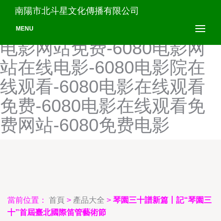
56我乐网-5月激情操操
南陽市北斗星文化傳播有限公司
操-6080org-6080电影-6080
MENU
电影网站免费-6080电影网
站在线电影-6080电影院在
线观看-6080电影在线观看
免费-6080电影在线观看免
费网站-6080免费电影
當前位置：
首頁
>
產品大全
>
琴園三十譜新篇丨記“琴園三
十”首屆臺北國際笛管藝術節