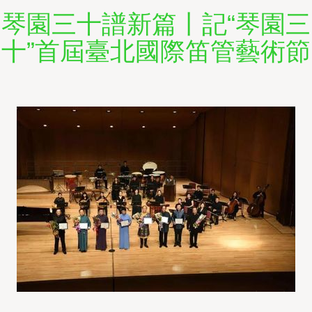
琴園三十譜新篇丨記“琴園三
十”首屆臺北國際笛管藝術節