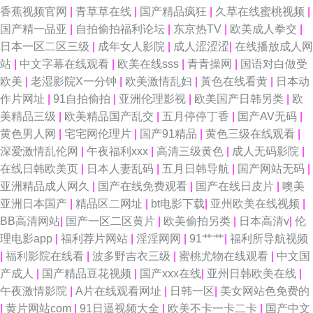
香蕉视频官网
|
青草草在线
|
国产精品疯狂
|
久草在线蜜桃视频
|
国产精一品亚
|
自拍偷拍福利论坛
|
东京热TV
|
欧美成人拳交
|
日本一区二区三级
|
成年女人影院
|
成人涩涩涩
|
在线播放成人网
站
|
中文字幕在线观看
|
欧美在线sss
|
青青操网
|
国语对白做受
欧美
|
老湿影院X一分钟
|
欧美激情乱妇
|
黃色在线看黄
|
日本动
作片网址
|
91自拍偷拍
|
亚洲伦理影视
|
欧美国产日韩另类
|
欧
美精品三级
|
欧美精品国产乱交
|
五月停停丁香
|
国产AV无码
|
黄色男人网
|
宅宅网伦理片
|
国产91精品
|
黄色三级在线观看
|
深爱激情乱伦网
|
午夜福利xxx
|
高清三级黄色
|
成人无码影院
|
在线日韩欧美页
|
日本人妻乱码
|
五月日韩导航
|
国产网站无码
|
亚洲精品成人网久
|
国产在线免费观看
|
国产在线日皮片
|
噢美
亚洲日本国产
|
精品区二网址
|
bt电影下载
|
亚州欧美在线视频
|
BB高清网站
|
国产一区二区黄片
|
欧美偷拍另类
|
日本高清v
|
伦
理电影app
|
福利荐片网站
|
淫淫网网
|
91艹艹
|
福利所导航视频
|
福利影院在线看
|
波多野吉衣三级
|
蜜桃尤物在线观看
|
中文国
产成人
|
国产精品豆花视频
|
国产xxx在线
|
亚州日韩欧美在线
|
午夜激情影院
|
A片在线观看网址
|
日韩一区
|
美女网站色免费的
|
黄片网站com
|
91日逼视频大全
|
欧美不卡一卡二卡
|
国产中文