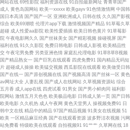
网站在线
69性影院
福利资源在线
91自拍最新网址
青青草国产
成人
黄色岛国网站
欧美一xxxxx
欧美gayv
91色情激情网
中国韩
性爱com 精品卡一在线 超碰照片97导航 AU大片免费看 69热网站链接 天堂
国日本高清
国产国产一区
亚洲欧洲成人
日韩在线
久久国产影视
综合
欧美69潮喷
伦理片app下载
激情视频国产精品
91草莓久草
网成人在线 欧亚aVvV 加勒比无码电影 欧美日韩在线免费 久久福利大香蕉
超碰
成人性爱aa影院
欧美性爱插插
欧美日韩色黄片
91草莓影
院
午夜电影网久久
国产丝袜美女
国产精彩视频
操碰视屏
国产
国产一二一二级 www91高清 91人妻人人操 伊人久久精品区 午夜乱论 日韩
福利在线
91久久影院
免费日韩电影
日韩成人影视
欧美精品性
交
午夜宅男免费
另类亚洲色情
家庭乱伦理电影
91草B草B视频
成人国产 免费人成自尉网站 性爱午夜免费剧场 四虎精品91 欧美色色网 韩日
国产精品熟女一
国产巨乳在线观看
四虎免费91
国内精品无码短
片
超碰成人操操
欧美猛交视频
西瓜影院在线观看
欧美做受日韩
1区 色爺爺网站视频 青娱视频91 久久伊人一区网 国产自偷自拍 www欧美
国产在线一
国产原创视频在线
国产视频高清
国产丝袜一区
黄色
av网址大全
人妻乱视
国产成人在线网站
久草视频资源站
综合
www天天干在线 97操碰碰 伊人综合久久网 日韩老湿有码日韩 伊人成人免费
五月香
成人app在线
四虎试看
91男女
国产男小鲜肉同
福利影
院网站
激情五月天色色
欧美极品电影
日韩成人第一页
国产日韩
视频 五月天福利导航 欧洲色久 九一精品 丁香亚洲午夜激情 九九九毛片在线
欧美电影
久久机热
成人午夜网
黄色天堂男人
操视频免费91
日
韩中文在线
精品中的精品
97国产精品视频
91美女在线视频
51
国产地址一 www9久热 91超碰成人导航 97资源网站 91次元官网首页 五月天
欧美
一区精品麻豆经典
国产在线观看资源
波多野洁衣视频
污网
站免费看
特级欧美在线观看
自拍视频91
91艹艹
久草网在线
18
韩国不卡 青娱乐青娱乐54 久久综合色网 韩国AV不卡 国产淫秽网视频 肏屄