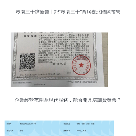
琴園三十譜新篇丨記“琴園三十”首屆臺北國際笛管
藝術節
企業經營范圍為現代服務，能否開具培訓費發票？
兼談文化藝術交流策劃服務的業務邊界