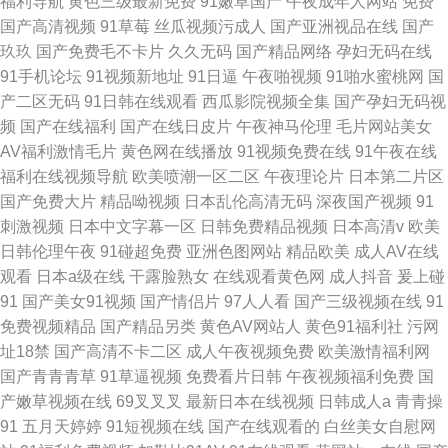
福利导航
黄色三级最新免费
91嫩草国产
午夜成年人网站
免费
国产高清视频
91草莓
丝瓜视频污成人
国产亚洲视品在线
国产
玖玖
国产免费毛不卡片
久久无码
国产精品网络
孕妇无码在线
91手机论坛
91视频新地址
91日逼
午夜啪视频
91啪水蜜桃网
国
产二区无码
91日韩在线观看
西瓜影院视频全集
国产孕妇无码视
频
国产在线福利
国产在线日皮片
午夜神马伦理
毛片网站美女
AV福利激情毛片
黄色网在线播放
91视频免费在线
91午夜在线
福利在线视频导航
欧美喷潮一区二区
午夜理论片
日本第二片区
国产免费大片
精品呦视频
日本乱伦高清无码
深夜国产视频
91
刺激视频
日本中文字幕一区
日韩免费精品视频
日本高清v
欧美
日韩伦理午夜
91碰超免费
亚洲色图网站
精品欧美
成人AV在线
观看
日本a级在线
干露脸熟女
在线观看黄色网
成人抖音
爰上碰
91
国产美女91视频
国产情侣片
97人人看
国产三级视频在线
91
免费视频精品
国产精品另类
黄色AV网站人
黄色91福利社
污网
址18禁
国产高清不卡二区
成人午夜视频免费
欧美激情福利网
国产青青青草
91草逼视频
免费看片日韩
午夜视频福利免费
国
产嫩草视频在线
69叉叉叉
最新日本在线视频
日韩成人a
青青操
91
五月天婷婷
91短视频在线
国产在线观看的
白丝美女自慰网