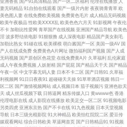
亚洲香蕉
国产91高清精品
国产一区二区福利
伦理在线播放
人
妻无码精品
91自拍在线观看
国产一级片内射
夜夜骑青青草
欧
mv www色色狼AV 韩日性爰 www四虎八区 av亚洲色色香蕉 91欧美传媒 岛
美色图人妻
在线免费欧美视频
免费黄色毛片
成人精品无码视频
欧美午夜极品
性欧美ⅩⅩⅩⅩ乱
欧美色色六月天
91影视网
午夜伦
国网址 另类综合另类 91豆花吃瓜视频 国产操逼在线 欧美一二 影音先锋色导
不卡
加勒比性爱网
青草国产在线视频
亚洲国产精品导航
欧美色
淫
波多野结依电影
91狠狠撸
成人深夜电影
精品国产美女剃毛
航 丁香五月花婷婷 老司机av影院 五月丁香成人网 99热欧美麻豆 国产少妇被
加勒比熟女
91碰在线
欧美裸模
萌白酱国产一区
美国一级AV
国
产人在线成免费
免费黄色A片网址
微拍福利国产视频
国产人成
躁视频 午夜福利2 国产区一页精品区 第一福利精品导航 白丝美女后入爆操
无码视频
国产原创区色花堂
在线免费黄A片
久草福利
乱伦家庭
成人午夜免费视频
人妖射精
国产屁屁
国产精品天干天
国产精品
av大香蕉久久 在线成人网址 亚洲在线一区 婷婷精品一区二区 日韩av欧美免
午夜一区
中文字幕无码人妻
日本不卡二区
国产日韩91
久草福
利视频网
91日日夜夜91
超碰碰天天操
91草草酒店视频
韩日一
费 欧美大属日B 欧美破处91 另类四虎色 福利视频导航黑丝 99热色 在线电影
区二区
国产激情视频网站
成人视频日本
茄子视频污
亚洲色欲天
天
成人丝瓜视频下载
日韩逼网
精东传媒入口
黄wwww色
香港
黄色 福利社性爱 www97色色 伊人国产性爱在线 日韩高清第一页 人人摸人
伦理电影在线
成人影院在线播放
欧美足交一区二区
91视频电影
另类四虎
亚洲东京热
国产不卡在线
91九色视频
日本天堂视频
人摸 国产极品视频久久 成人精品视频 91资源 操逼视频不卡 麻豆性爱网 黑
导航
日本三级光棍影院
91大神精品
欧美怡红院院二区
爱豆传
媒观看网站
综合日韩欧美
草逼网首页
国产日韩精品91
91视频
丝足交后入 福利激情导航 91在线网页视频 性欧美第二页 神马激情综合 欧美