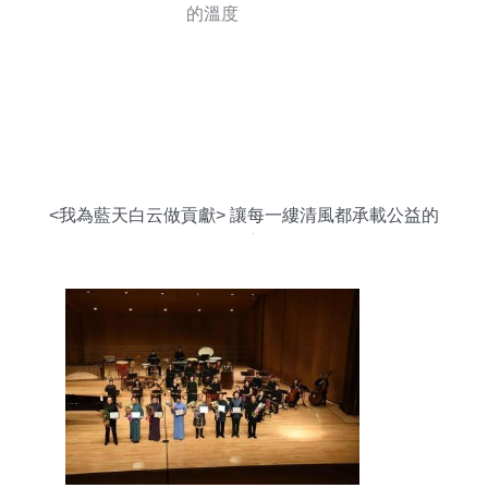
<我為藍天白云做貢獻> 讓每一縷清風都承載公益的
溫度