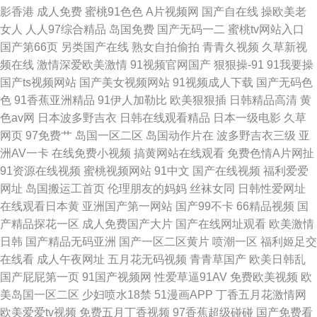
影香港
成人免费
蜜桃91色色
A片视频网
国产自在线
操欧美老
女人
人人97综合精品
岛国免费
国产无码一二
蜜桃tv网站入口
国产第66页
另类国产在线
熟女自拍偷拍
青青久视频
久草新视
频在线
激情深爱欧美激情
91视频官网国产
狠狠操-91
91我要操
国产ts视频网站
国产美女视频网站
91视频成人下载
国产无码色
色
91香蕉亚洲精品
91伊人加勒比
欧美狠狠插
日韩精品高清
黄
色av网
日本波多野吉衣
日韩在线观看精品
日本一级电影
久草
网页
97免费艹
岛国一区二区
岛国动作片在
波多野吉衣三级
亚
洲AV一卡
在线免费小视频
搞黄网站在线观看
免费色情A片网扯
91资源在线视频
蜜桃视频网站
91中文
国产在线视频
福利爱爱
网址
岛国搬运工首页
伦理朋友的妈妈
丝袜女同
日韩性爱网址
在线观看日本黄
亚洲国产第一网站
国产99不卡
66精品视频
国
产精品探花一区
成人免费国产大片
国产在线网址观看
欧美激情
日韩
国产精品无码亚洲
国产一区二区黄片
喷潮一区
福利姬足交
在线看
成人午夜网址
五月花无码视频
青青草国产
欧美日韩乱
国产屁屁第一页
91国产视频网
性爱草逼91AV
免费欧美视频
欧
美岛国一区二区
少妇喷水18禁
51漫画APP
丁香五月花激情网
欧美爱爱tv视频
免费五月丁香视频
97香蕉超级碰碰
国产免费看