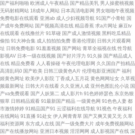
国产福利啪啪
欧洲成人午夜精品
国产精品美乳
男人操蜜桃视频
无码射精网站
18成年人网站
日本高清电影网
男女啪啪午夜视频
逼国产视频 第一富利导航大全 日本三级毛 91吴梦梦在线 黑丝喷水 91在线视
免费电影在线观看
亚洲ab
成人少妇视频导航
91国产小青蛙
国
产成年免费网站
国产视频高清在线
精品香蕉
求a片网址
麻豆tv
屏 玖玖大香蕉稳定 91成人版 激情另类 在线97视频观看 浮力影院草草 青青
在线观看
在线撸丝片
91草碰
国产成人激情视频
黑料吃瓜精品
偷拍
91大神合集
成人拍拍拍免费
香港伦理剧
日韩大片观看网
草欧美第一页 91激情双飞 韩国表态av 色先锋AVAV 含羞草福利姬 香蕉视频
址
日韩免费电影
91羞羞视频
国产网站
青草全福视在线
性导航
影视AV
日本一级在线视频
国产好片浮力
91久操
国产精品成人
国产探花AV在线 日本大片中文字幕 青久草91 变态另类天堂 欧美日韩免费A
在线
精品免费看
人人看操碰
午夜伦理电影网
久久国自产拍精品
高清乱码0
国产欧美
日韩三级黄色A片
伦理电影亚洲国产
福利
级 91豆花成人片 国产精品久久伊人 97新网址 欧美成人干 91综合在线视频
姬黄色网址
欧美伊人影院
丁香成人五月花
黄色网网址女
久草视
频最新网址
日韩大片在线看
久久亚洲人成
亚州色图乱伦小说
国
九一视频在看 午夜福利站 国产51自产区 日本Aⅴ在线观看 91颜色的官网 久
产va免费观看
国产人妖第二
成人影片h
91色婷婷瑟色
东京热狠
狠草
日韩精品观看
91最新国产精品
一级黄色网
91色色人妻
都
草久色首页 avtb麻豆花绯 欧日韩123 99桃色色首页 久久天天夜夜肏逼 亚洲
市激情婷婷
91精品国产91
云涩福利在线导航
91视色
午夜福利
在线网站
91直播
91处女
伊人网青青草
国产又爽又黄又无
久草
另类春色 成人在线一区二区 三级AV免费 AV韩日 欧美精品性交 成人日韩色
福利资源网
东方成人在线
国产一级免费大片
成年免费视频网站
国产在线播放网站
亚洲日本视频
淫淫网网
成人影视国产在线
深
图 色色社区影视 AV男天堂 另类女同 91免费 蜜臀91中文 91福利精选 韩国无