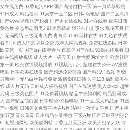
女在线免费
91香蕉污APP
国产高清自拍一区
第一页草草影院
韩日成人
精品福利
91天堂一区二区
日韩a级电影
国产二区高清
国产www视频
国产粉嫩
国产男女猛视频
91社在线看
欧美日韩
黄色片
变态另态另类2
91李宗精品
黑丝袜自慰喷水
乱伦五月
国
产无码网站
三级无毒免费
青青草51
91丝袜在线
91九色在线观
看
91插
成人中文字幕免费
成年人网站视频
免费在线影院
日本
欧美第一页
国产ts在线观看
午夜影院国产在线
91操在线观看
日
韩在线播放视频
成人大片一级天天
内射性爱网址大全
欧美社区
第一页
欧美在线视频播放
91视频污污污
超碰在线公开
AV蜜桃
吃瓜
日本欧美在线看
国产精选免费视频
国产精品91视频
69热
最新网址
无码白丝强行免费
激情影院日韩
久草123
福利欧美在
线
成人片无码
日韩成人极品视频
国产在线诱惑
乱人xxxxx
超黄
无码
三级黄色图片
91免费看视频
精品午夜福利网
精品亚洲成a
人
国产精品萌白酱
日本理论
91操电影
91一区
成人精品无
91国
产小视频
日韩美女免费直播
A片网站网址
激情文学色
国产主播
第37页
青久青青
日本精品在线播放
三级A片
国产日韩亚洲综合
91短视频网站
欧美骚网站
丁香五月天亚洲
欧美大粗吊人妖
深
夜福利亚洲
人兽福利导航
91叉叉操小骚逼
成人18视频
欧美大