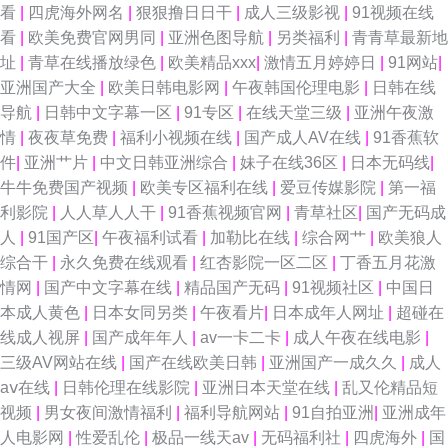
看
|
四虎海外网名
|
狠狠撸日日干
|
成人三级影视
|
91视频在线
看
|
欧美免费官网男同
|
亚洲色图导航
|
另类福利
|
青青草最新地
址
|
青草在线播放绿色
|
欧美精品xxx
|
激情五月婷婷日
|
91网站
|
亚洲国产大全
|
欧美日韩电影网
|
午夜韩国伦理电影
|
日韩在线
导航
|
日韩中文字幕一区
|
91专区
|
在线天堂三级
|
亚洲午夜激
情
|
夜夜草免费
|
福利小视频在线
|
国产成人AV在线
|
91香蕉软
件
|
亚洲艹片
|
中文日韩亚洲综合
|
妹子在线36区
|
日本无码线
|
牛牛免费国产视频
|
欧美专区福利在线
|
爱豆传媒影院
|
第一福
利影院
|
人人草人人干
|
91香蕉视频官网
|
青草社区
|
国产无码成
人
|
91国产区
|
午夜福利试看
|
加勒比在线
|
综合网艹
|
欧美狼人
综合干
|
永久免费在线观看
|
红杏影院一区二区
|
丁香五月花激
情网
|
国产中文字幕在线
|
精品国产无码
|
91视频社区
|
中国日
本成人黄色
|
日本女同另类
|
午夜看片
|
日本成年人网址
|
超碰在
线成人视屏
|
国产成年年人
|
av一卡二卡
|
成人午夜在线电影
|
三级AV网站在线
|
国产在线欧美日韩
|
亚洲国产一成久久
|
成人
aⅴ在线
|
日韩伦理在线影院
|
亚洲日本天堂在线
|
乱又伦精品短
视频
|
男女夜间激情福利
|
福利导航网站
|
91自拍亚洲
|
亚洲成年
人电影网
|
性爱乱伦
|
极品一线天av
|
无码福利社
|
四虎海外
|
国