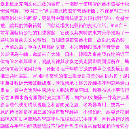
在臺北這座充滿文化底蘊的城市，一場關于笛與管的藝術盛宴于
日悄然開幕。“琴園三十”首屆臺北國際笛管藝術節，不僅是對三十
琴園藝術公社的回響，更是對中華傳統樂器與現代對話的一次盛
禮。讓我們循著笛聲，回顧這場文化藝術的交流佳話。\n\n自三
年前琴園藝術公社的初聲響起，它便以其獨特的東方美學推動了
座島嶼的自豪與文化輸出。首屆國際笛管藝術節，故以此名為契
機，承前啟后，重在人與籟的交響。本次活動以高水平音樂會、
座與展演為主軸，邀請來自大陸、日本、韓國及東南亞各地的近
十位笛管名家與學者，暢談音律與吹奏之美走異鄉而同源所在。
眾紛紛懷著崇敬與好奇，聆聽各地千年吹管派的傳承心法及最新
推進共同言語。\n\n開幕當晚的笛王夜更是盛會的高挑片刻：昆
鼻甲兼及數碼元素破繭成碟，映現傳承；經典改編梅花韻選略遍
河畫卷，管中之逸與中國詩文人唱法實屬平闊。舞臺布以小宇宙
籠示意30而來所有艱難時光點滴不再，如約30支樂隊一并為古典
搭影音現代映射構筑視聽之和皆向光之處。名為器為用，技為一
心意的傳播卻是琴園立居的城市哲學經緯。不僅如此，組委會移
工藝玩家互動區體驗教學讓學生現場親試試手即興一番竹趣得以
歷融脈在手里的鮮活體認該不該從世界反串進來你我能相信悅它