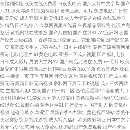
夜福利网址
欧美在线免费看
日夜夜欧美
国产大片中文字幕
国产
片91
操久婷婷
91视频你懂得
黄色三级片毛片
免费电影片
日韩
码三级片a 婷婷午夜剧场 超碰国产99 欧美日韩另类亚洲 国产成人午夜福利
欧美爱爱
成人亚洲区
欧美性16
成人色情黄片在线
在线观看亚
洲精品
国产热综合
久草网视频在线看
午夜精品网影院
伦理片完
香蕉视讯 国产美女网站 在线肛交 国产精选9191 四虎影院最新地址 超碰啪啪
整版
黄视网站在线播放
国产片自拍
国产在线91
AV亚洲网址
国
产经典三级在线
丁香婷婷五月综合
五月花亚洲综合
国产影院第
啪 欧美性爱网络 91巨炮 日本一品大道 大香蕉a 日本三级黄级黄艳 成人柠檬
一页
乱码欧美孕交
超碰在线艹
日本在线护士
黄色三级免费网址
香港电影伦理片
91黄色电影
亚洲一区成人视频
国产福利电影
导航 日本黄页视频 99超碰最新地址 麻豆AV影院 宅女好色图 韩国亚洲色 五
日韩成人影片
男的天堂网AV
国产精品尤物在
免费a一毛片
欧美
肠交扩张另类
最新亚洲日韩精品
欧美在线视频
免费黄色网址在
月天夜夜撸 精品欧美乱码 天天操夜夜撸 国产精品青草 在线网站91 九九热精
线
主播第一页
丁香五月网
性爱东京热
草逼视频78
国产成人免
费无码
高清日韩无码视频
宗和网五月天
日b视频
成人三级网站
品草 性爱电影网址 大香蕉伊人网久久 日本抠逼 97人人搞 天天色情网 含羞
在
主播福利姬h在线
国产精一精二区
基情涩涩网
51漫画成人
丁
香5月综合网
91爱爱com
伊人涩涩射
黄色视频网址导航
91国在
草影视传媒 五月天性爱视频 黑丝巨乳老师被艹 91n小视频 黄色视频网站链
线观看
91最新自拍
黄色软件91
国产操女人
国产乱人
欧美乱欲
视频
超碰吃瓜
久草涩涩
最新在线A片网址
黄色视屏网站
欧美午
接 香蕉自拍网 高清无码 亚洲成人福利导航 欧美另类aa 黄色页网站 九一精
夜寂寞影院
新视觉影视
成人写真福利
欧美内射网址
日本中文字
幕无码
97日穴网
成人免费在线
精品国产免费观看
国产不卡高
品 中文AV在看 欧美日韩在线旡码 91香蕉嫩草 久久素人 在线播放黑丝91 精