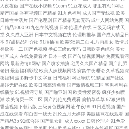
人夜夜做
国产在线小视频
91com
91豆花成人
哪里有A片网址
精产国品
香蕉视频国产精品
91九色福利
成人国产无线视
欧美
日韩性生活片
国产伦理剧
国产精品无套无码
成年人网站免费
国
产精品1000
91九色在线视频
日本伦理片在线
三级无码在线天
堂
久久成人亚洲
日本中文视频在线
伦理剧推荐
国产成人精品日
本
97甜桃品种介绍
91插插插
欧美SE第二页
毛片内射女
激情另
类欧美一二
国产色视频
孕妇三级av无码
日韩欧美色综合
美女
社区成人
在线免费看片
日本一级
国产传媒视频网站
免费观看污
网站
最新激情h网站
国产喷浆抽搐
宅男久久国产精品
国产乱肥
老妇
最新福利影院
欧美人妖视频网站
窝窝午夜理论
久草视频深
夜福利
波多野步中文字幕
日韩福利网址导航
91精品国产社区
超碰无码在线
欧美日韩高清免费
国产激情视频三区
宅男福利在
线播放
91视频污导航
国产啪亚洲国
欧美性爱密臀
疯狂少妇喷
潮
欧美肏屄一区二区
国产乱伦免费观看
偷拍草草草
97狠狠插
香蕉视频下载污版
三级黄色视频网址
午夜99
91日逼视频
国产
成在线观看
萌白酱一线天
乱伦五月天婷婷
美腿丝袜在线观看
国
产精品3p
91综合碰
国产乱女乱
成人xxxxx
日韩伦理片
91色爱
免费黄色av网址
欧美肥老妇
欧美在线tv
加勒比在线视屏
国产美