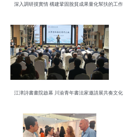
深入調研摸實情 構建鞏固脫貧成果量化幫扶的工作
部署
江津詩書畫院啟幕 川渝青年書法家邀請展共奏文化
新章