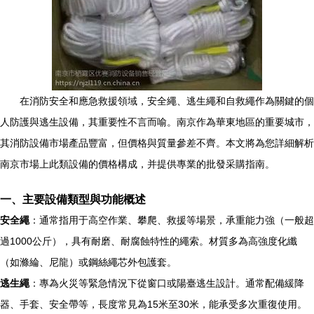
在消防安全和應急救援領域，安全繩、逃生繩和自救繩作為關鍵的個
人防護與逃生設備，其重要性不言而喻。南京作為華東地區的重要城市，
其消防設備市場產品豐富，但價格與質量參差不齊。本文將為您詳細解析
南京市場上此類設備的價格構成，并提供專業的批發采購指南。
一、主要設備類型與功能概述
安全繩
：通常指用于高空作業、攀爬、救援等場景，承重能力強（一般超
過1000公斤），具有耐磨、耐腐蝕特性的繩索。材質多為高強度化纖
（如滌綸、尼龍）或鋼絲繩芯外包護套。
逃生繩
：專為火災等緊急情況下從窗口或陽臺逃生設計。通常配備緩降
器、手套、安全帶等，長度常見為15米至30米，能承受多次重復使用。