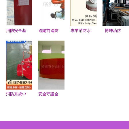
學器材的協
詳解
同并進
消防安全基
遼陽前進防
專業消防水
博坤消防
石 消防器
水材料 世
帶與器材供
深耕消防施
材與設備的
界工廠網全
應，選擇閩
工與設備領
日常檢查與
球企業庫中
太消防，筑
域，實力與
管理
的消防設備
牢安全防線
性價比如
領域卓越供
何？
應商
消防系統中
安全守護全
的泄水閥與
方位 從反
光學器材
光警示車
技術融合與
貼、交通器
安全保障
材到消防與