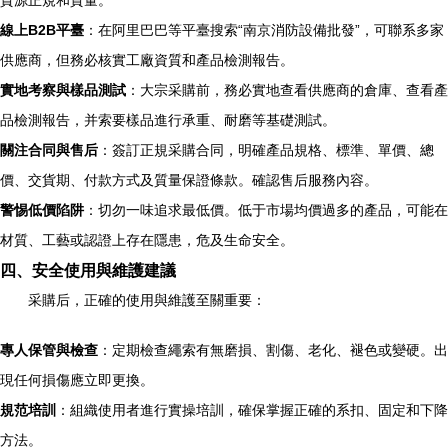
貨源正規和質量。
線上B2B平臺
：在阿里巴巴等平臺搜索“南京消防設備批發”，可聯系多家
供應商，但務必核實工廠資質和產品檢測報告。
實地考察與樣品測試
：大宗采購前，務必實地查看供應商的倉庫、查看產
品檢測報告，并索要樣品進行承重、耐磨等基礎測試。
關注合同與售后
：簽訂正規采購合同，明確產品規格、標準、單價、總
價、交貨期、付款方式及質量保證條款。確認售后服務內容。
警惕低價陷阱
：切勿一味追求最低價。低于市場均價過多的產品，可能在
材質、工藝或認證上存在隱患，危及生命安全。
四、安全使用與維護建議
采購后，正確的使用與維護至關重要：
專人保管與檢查
：定期檢查繩索有無磨損、割傷、老化、褪色或變硬。出
現任何損傷應立即更換。
規范培訓
：組織使用者進行實操培訓，確保掌握正確的系扣、固定和下降
方法。