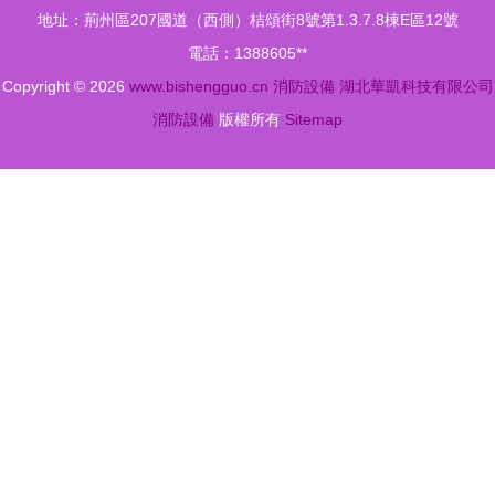
地址：荊州區207國道（西側）桔頌街8號第1.3.7.8棟E區12號
光學設備的
電話：1388605**
一站式供應
Copyright © 2026
www.bishengguo.cn
消防設備
湖北華凱科技有限公司
解析
消防設備
版權所有
Sitemap