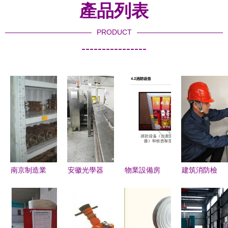
產品列表
PRODUCT
----------------
南京制造業
安徽光學器
物業設備房
建筑消防檢
的多元發展
材專用機床
光學器材標
查中光學器
貨架倉儲、
自動滅火裝
準化管理規
材的應用與
齒輪箱與光
置技術專利
范與實踐
檢查要點